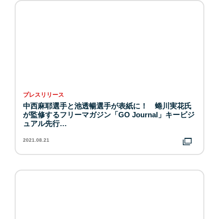
プレスリリース
中西麻耶選手と池透暢選手が表紙に！ 蜷川実花氏
が監修するフリーマガジン「GO Journal」キービジ
ュアル先行…
2021.08.21